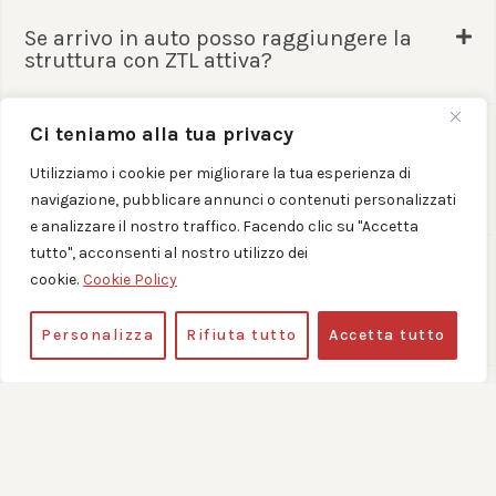
Se arrivo in auto posso raggiungere la
struttura con ZTL attiva?
Ci teniamo alla tua privacy
Se arrivo in aeroporto ci sono mezzi
pubblici diretti per raggiungere
Utilizziamo i cookie per migliorare la tua esperienza di
Castellammare?
navigazione, pubblicare annunci o contenuti personalizzati
e analizzare il nostro traffico. Facendo clic su "Accetta
tutto", acconsenti al nostro utilizzo dei
Se arrivo in stazione dei treni o degli
cookie.
Cookie Policy
autobus posso raggiungere la struttura a
piedi?
Personalizza
Rifiuta tutto
Accetta tutto
Posso fare il check in dopo le ore 22:00?
E’ necessario comunicare in anticipo